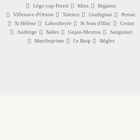
Lège-cap-Ferret
Mios
Biganos
Villenave d'Ornon
Talence
Gradignan
Pessac
St Hélène
Labouheyre
St Jean d'Illac
Cestas
Audenge
Salles
Gujan-Mestras
Sanguinet
Marcheprime
Le Barp
Bègles